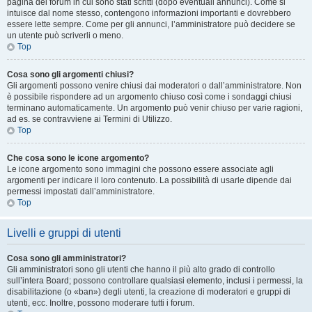
pagina del forum in cui sono stati scritti (dopo eventuali annunci). Come si
intuisce dal nome stesso, contengono informazioni importanti e dovrebbero
essere lette sempre. Come per gli annunci, l’amministratore può decidere se
un utente può scriverli o meno.
Top
Cosa sono gli argomenti chiusi?
Gli argomenti possono venire chiusi dai moderatori o dall’amministratore. Non
è possibile rispondere ad un argomento chiuso così come i sondaggi chiusi
terminano automaticamente. Un argomento può venir chiuso per varie ragioni,
ad es. se contravviene ai Termini di Utilizzo.
Top
Che cosa sono le icone argomento?
Le icone argomento sono immagini che possono essere associate agli
argomenti per indicare il loro contenuto. La possibilità di usarle dipende dai
permessi impostati dall’amministratore.
Top
Livelli e gruppi di utenti
Cosa sono gli amministratori?
Gli amministratori sono gli utenti che hanno il più alto grado di controllo
sull’intera Board; possono controllare qualsiasi elemento, inclusi i permessi, la
disabilitazione (o «ban») degli utenti, la creazione di moderatori e gruppi di
utenti, ecc. Inoltre, possono moderare tutti i forum.