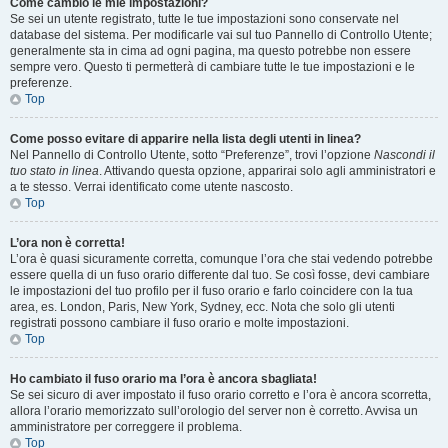
Come cambio le mie impostazioni?
Se sei un utente registrato, tutte le tue impostazioni sono conservate nel
database del sistema. Per modificarle vai sul tuo Pannello di Controllo Utente;
generalmente sta in cima ad ogni pagina, ma questo potrebbe non essere
sempre vero. Questo ti permetterà di cambiare tutte le tue impostazioni e le
preferenze.
Top
Come posso evitare di apparire nella lista degli utenti in linea?
Nel Pannello di Controllo Utente, sotto “Preferenze”, trovi l’opzione
Nascondi il
tuo stato in linea
. Attivando questa opzione, apparirai solo agli amministratori e
a te stesso. Verrai identificato come utente nascosto.
Top
L’ora non è corretta!
L’ora è quasi sicuramente corretta, comunque l’ora che stai vedendo potrebbe
essere quella di un fuso orario differente dal tuo. Se così fosse, devi cambiare
le impostazioni del tuo profilo per il fuso orario e farlo coincidere con la tua
area, es. London, Paris, New York, Sydney, ecc. Nota che solo gli utenti
registrati possono cambiare il fuso orario e molte impostazioni.
Top
Ho cambiato il fuso orario ma l’ora è ancora sbagliata!
Se sei sicuro di aver impostato il fuso orario corretto e l’ora è ancora scorretta,
allora l’orario memorizzato sull’orologio del server non è corretto. Avvisa un
amministratore per correggere il problema.
Top