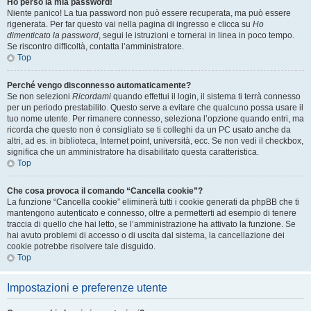
Ho perso la mia password!
Niente panico! La tua password non può essere recuperata, ma può essere
rigenerata. Per far questo vai nella pagina di ingresso e clicca su
Ho
dimenticato la password
, segui le istruzioni e tornerai in linea in poco tempo.
Se riscontro difficoltà, contatta l’amministratore.
Top
Perché vengo disconnesso automaticamente?
Se non selezioni
Ricordami
quando effettui il login, il sistema ti terrà connesso
per un periodo prestabilito. Questo serve a evitare che qualcuno possa usare il
tuo nome utente. Per rimanere connesso, seleziona l’opzione quando entri, ma
ricorda che questo non è consigliato se ti colleghi da un PC usato anche da
altri, ad es. in biblioteca, Internet point, università, ecc. Se non vedi il checkbox,
significa che un amministratore ha disabilitato questa caratteristica.
Top
Che cosa provoca il comando “Cancella cookie”?
La funzione “Cancella cookie” eliminerà tutti i cookie generati da phpBB che ti
mantengono autenticato e connesso, oltre a permetterti ad esempio di tenere
traccia di quello che hai letto, se l’amministrazione ha attivato la funzione. Se
hai avuto problemi di accesso o di uscita dal sistema, la cancellazione dei
cookie potrebbe risolvere tale disguido.
Top
Impostazioni e preferenze utente