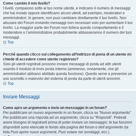
Come cambio il mio livello?
I livelli, compaiono sotto al tuo nome utente, e indicano il numero di messaggi
che hai inviato oppure identificano alcuni utenti, ad esempio, moderatori e
amministratori. In genere, non puoi cambiare direttamente il tuo livello. Non
abusare del Forum inviando messaggi non necessari solo per aumentare il tuo
livello. La maggior parte dei Forum non tollera questo comportamento e il
moderatore o l’amministratore probabilmente abbasseranno il numero dei tuoi
messaggi.
Top
Perché quando clicco sul collegamento all’indirizzo di posta di un utente mi
chiede di accedere come utente registrato?
Solo gli utenti registrati possono inviare messaggi di posta ad altri utenti
usando il modulo di invio posta interno (ammesso, ovviamente, che gli
amministratori abbiano abilitato questa funzione). Questo serve a prevenire un
uso scorretto o malevolo del sistema di posta da parte di utenti anonimi.
Top
Inviare Messaggi
Come apro un argomento o invio un messaggio in un forum?
Per pubblicare un nuovo argomento in un forum, clicca su “Nuovo argomento”.
Per pubblicare una risposta ad un argomento, clicca su “Rispondi”. Potresti
avere bisogno di registrarti prima di poter inviare un messaggio: le tue funzioni
disponibili sono elencate in fondo alla pagina del forum o dell’argomento (la
lista
Puoi aprire nuovi argomenti
,
Puoi votare nei sondaggi
, ecc.).