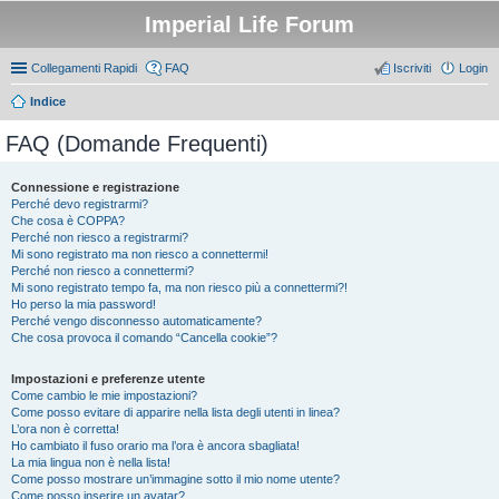
Imperial Life Forum
Collegamenti Rapidi
FAQ
Iscriviti
Login
Indice
FAQ (Domande Frequenti)
Connessione e registrazione
Perché devo registrarmi?
Che cosa è COPPA?
Perché non riesco a registrarmi?
Mi sono registrato ma non riesco a connettermi!
Perché non riesco a connettermi?
Mi sono registrato tempo fa, ma non riesco più a connettermi?!
Ho perso la mia password!
Perché vengo disconnesso automaticamente?
Che cosa provoca il comando “Cancella cookie”?
Impostazioni e preferenze utente
Come cambio le mie impostazioni?
Come posso evitare di apparire nella lista degli utenti in linea?
L’ora non è corretta!
Ho cambiato il fuso orario ma l’ora è ancora sbagliata!
La mia lingua non è nella lista!
Come posso mostrare un’immagine sotto il mio nome utente?
Come posso inserire un avatar?