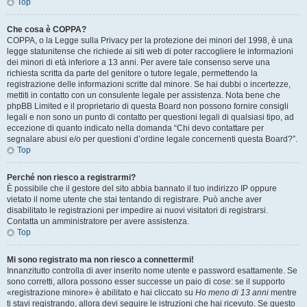
Top
Che cosa è COPPA?
COPPA, o la Legge sulla Privacy per la protezione dei minori del 1998, è una
legge statunitense che richiede ai siti web di poter raccogliere le informazioni
dei minori di età inferiore a 13 anni. Per avere tale consenso serve una
richiesta scritta da parte del genitore o tutore legale, permettendo la
registrazione delle informazioni scritte dal minore. Se hai dubbi o incertezze,
mettiti in contatto con un consulente legale per assistenza. Nota bene che
phpBB Limited e il proprietario di questa Board non possono fornire consigli
legali e non sono un punto di contatto per questioni legali di qualsiasi tipo, ad
eccezione di quanto indicato nella domanda “Chi devo contattare per
segnalare abusi e/o per questioni d’ordine legale concernenti questa Board?”.
Top
Perché non riesco a registrarmi?
È possibile che il gestore del sito abbia bannato il tuo indirizzo IP oppure
vietato il nome utente che stai tentando di registrare. Può anche aver
disabilitato le registrazioni per impedire ai nuovi visitatori di registrarsi.
Contatta un amministratore per avere assistenza.
Top
Mi sono registrato ma non riesco a connettermi!
Innanzitutto controlla di aver inserito nome utente e password esattamente. Se
sono corretti, allora possono esser successe un paio di cose: se il supporto
«registrazione minore» è abilitato e hai cliccato su
Ho meno di 13 anni
mentre
ti stavi registrando, allora devi seguire le istruzioni che hai ricevuto. Se questo