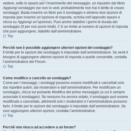
vedere, sotto lo spazio per l’inserimento del messaggio, un riquadro dal titolo
Aggiungi sondaggio
(se non lo vedi, probabilmente non hai il diritto di creare
sondaggi). Basta inserire un titolo per il sondaggio e almeno due opzioni di
risposta (per inserire un’opzione di risposta, scrivila nell’apposito spazio e
clicca su
Aggiungi un’opzione
). Puoi anche stabilire i giorni di durata del
sondaggio (0 per non porre limiti). C’è un limite al numero di opzioni di risposta
che puoi aggiungere, stabilito dall’amministratore.
Top
Perché non è possibile aggiungere ulteriori opzioni del sondaggio?
Il limite per le opzioni del sondaggio è impostato dall’amministratore. Se senti il
bisogno di aggiungere ulteriori opzioni di risposta a quelle consentite, contatta
l’amministratore del Forum.
Top
Come modifico o cancello un sondaggio?
Come per i messaggi, i sondaggi possono essere modificati e cancellati solo
dai rispettivi autori, dai moderatori e dall’amministratore. Per modificare un
sondaggio, clicca sul pulsante
Modifica
del primo messaggio (a cui è sempre
associato il sondaggio). Se nessuno ha ancora votato, il sondaggio può essere
modificato o cancellato, altrimenti solo i moderatori e l’amministratore possono
farlo. Il limite per le opzioni del sondaggio è impostato dall’amministratore. Se
vuoi aggiungere ulteriori opzioni, contatta l’amministratore.
Top
Perché non riesco ad accedere a un forum?