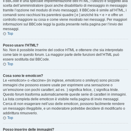
Il BBCode è una speciale implementazione dell’HTML; l’utilizzo è soggetto alla
scelta dell’amministratore (puoi anche disabilitarlo di messaggio in messaggio
tramite l’opzione nel modulo di invio messaggi). Il BBCode è simile all’HTML, i
comandi sono racchiusi tra parentesi quadre [ e ] anziché tra < e > e offre un
controllo maggiore su cosa e come viene mostrato nei messaggi. Per maggiori
informazioni sul BBCode leggi la guida presente nella pagina per l’invio dei
messaggi.
Top
Posso usare l’HTML?
No. Non è possibile inserire del codice HTML e ottenere che sia interpretato
come tale in questo forum. La maggior parte delle funzioni dell’HTML può
essere sostituita dal BBCode.
Top
Cosa sono le emoticon?
Le «emoticon» o «faccine» (in inglese,
emoticons
o
smileys
) sono piccole
immagini che possono essere usate per esprimere una sensazione o
un’emozione con pochi caratteri; ad es. :) significa felice, :( significa triste.
Questo forum trasforma automaticamente queste serie di caratteri in immagini.
La lista completa delle emoticon è visibile nella pagina di invio messaggi.
Cerca di non esagerare nell’uso delle emoticon, possono facilmente rendere
un messaggio illeggibile, e un moderatore potrebbe decidere di modificarlo o
addirittura rimuoverlo.
Top
Posso inserire delle immagini?