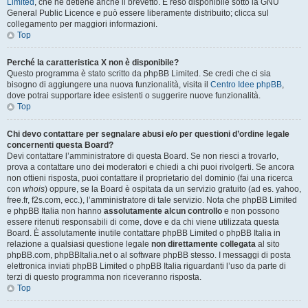
Limited
, che ne detiene anche il brevetto. È reso disponibile sotto la GNU
General Public Licence e può essere liberamente distribuito; clicca sul
collegamento per maggiori informazioni.
Top
Perché la caratteristica X non è disponibile?
Questo programma è stato scritto da phpBB Limited. Se credi che ci sia
bisogno di aggiungere una nuova funzionalità, visita il
Centro Idee phpBB
,
dove potrai supportare idee esistenti o suggerire nuove funzionalità.
Top
Chi devo contattare per segnalare abusi e/o per questioni d’ordine legale
concernenti questa Board?
Devi contattare l’amministratore di questa Board. Se non riesci a trovarlo,
prova a contattare uno dei moderatori e chiedi a chi puoi rivolgerti. Se ancora
non ottieni risposta, puoi contattare il proprietario del dominio (fai una ricerca
con
whois
) oppure, se la Board è ospitata da un servizio gratuito (ad es. yahoo,
free.fr, f2s.com, ecc.), l’amministratore di tale servizio. Nota che phpBB Limited
e phpBB Italia non hanno
assolutamente alcun controllo
e non possono
essere ritenuti responsabili di come, dove e da chi viene utilizzata questa
Board. È assolutamente inutile contattare phpBB Limited o phpBB Italia in
relazione a qualsiasi questione legale
non direttamente collegata
al sito
phpBB.com, phpBBItalia.net o al software phpBB stesso. I messaggi di posta
elettronica inviati phpBB Limited o phpBB Italia riguardanti l’uso da parte di
terzi di questo programma non riceveranno risposta.
Top