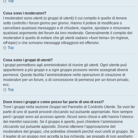
Top
Cosa sono i moderatori?
I moderatori sono utenti (o gruppi di utenti) il cui compito è quello di tenere
sotto controllo i forum giorno per giorno. Hanno il potere di modificare o
cancellare qualsiasi messaggio e di chiudere, riaprire, spostare o rimuovere
qualsiasi argomento del forum da loro moderato. Generalmente il compito dei
moderatori è quello di evitare che gli utenti vadano «fuori tema» (in inglese,
off-topic
) o che scrivano messaggi oltraggiosi ed offensivi.
Top
Cosa sono i gruppi di utenti?
I gruppi permettono agli amministratori di riunire gli utenti. Ogni utente può
appartenere a più gruppi e a ogni gruppo possono venire assegnati diversi
permessi. Questo facilita l’amministratore nelle operazioni di creazione di
moderatori per un forum, o di concessione di permessi per un forum privato,
ecc.
Top
Dove trovo i gruppi e come posso far parte di uno di essi?
Trovi i gruppi nella sezione
Gruppi
nel Pannello di Controllo Utente. Se vuoi far
parte di uno di questi procedi cliccando sul pulsante appropriato. Non sempre
però i gruppi sono ad
accesso aperto
. Alcuni sono chiusi e altri hanno l’elenco
dei membri nascosto. Se il gruppo è aperto, puoi chiedere l’ammissione
cliccando sul pulsante apposito. Dovrai ottenere l’approvazione del
moderatore del gruppo, che potrebbe chiederti perché vuoi unirti al gruppo. Se
il leader di un gruppo non accetta la tua richiesta, sei pregato di non assillarlo: