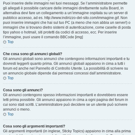
Puoi inserire delle immagini nei tuoi messaggi. Se l’amministratore permette
gli allegati è possibile caricare delle immagini direttamente sulla Board, in
alternativa devi fare un collegamento a un’immagine ospitata su un server di
pubblico accesso, ad es. http://www.indirizzo-del-sito.com/immagine.gif. Non
puoi inserire immagini che hai sul tuo PC (a meno che non abbia un server!) o
immagini che si trovano dietro sistemi di autenticazione, come caselle di posta
tipo yahoo o hotmail, siti protetti da codici di accesso, ecc. Per inserire
l’immagine, puoi usare il comando BBCode [img]
Top
Che cosa sono gli annunci globali?
Gli annunci globali sono annunci che contengono informazioni importanti e tu
dovresti leggerli quanto prima. Gli annunci globali appaiono in cima a tutti i
forum ed anche nel Pannello di Controllo Utente. La possibilità di scrivere su
un annuncio globale dipende dai permessi concessi dall’amministratore.
Top
Cosa sono gli annunci?
Gli annunci contengono spesso informazioni importanti e dovrebbero essere
letti prima possibile. Gli annunci appaiono in cima a ogni pagina del forum in
cui sono stati scritti. L’amministratore può decidere se un utente può scrivere
annunci o meno.
Top
Cosa sono gli argomenti importanti?
Gli argomenti importanti (in inglese, Sticky Topics) appaiono in cima alla prima