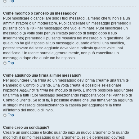
Top
Come modifico o cancello un messaggio?
Puoi modificare o cancellare solo i tuoi messaggi, a meno che tu non sia un
amministratore o un moderatore. Puoi cancellare un messaggio premendo il
pulsante con la «X» nel messaggio che vuoi eliminare. Puoi modificare un
messaggio (a volte solo per un limitato periodo di tempo dopo il suo
inserimento) premendo il pulsante
modifica
nel messaggio in questione. Se
qualcuno ha già risposto al tuo messaggio, quando effettui una modifica,
potresti trovare del testo aggiunto dove viene indicato quante volte l’hai
modificato. Un utente normale, generalmente, non può cancellare un
messaggio dopo che qualcuno ha risposto.
Top
Come aggiungo una firma ai miei messaggi?
Per aggiungere una firma ad un messaggio devi prima crearne una tramite il
Pannello di Controllo Utente. Una volta creata, è possibile selezionare
l’opzione
Aggiungi la firma
nel modulo di invio. È inoltre possibile aggiungere
una firma a tutti i tuoi messaggi selezionando l’apposita voce nel Pannello di
Controllo Utente. Se lo si fa, è possibile evitare che una firma venga aggiunta
ai singoli messaggi deselezionando la casella per aggiungere la firma
all’interno del modulo di invio.
Top
Come creo un sondaggio?
Creare un sondaggio è facile: quando inizi un nuovo argomento (o quando
modifichi il primo messaggio di un argomento, se ti è permesso) dovresti