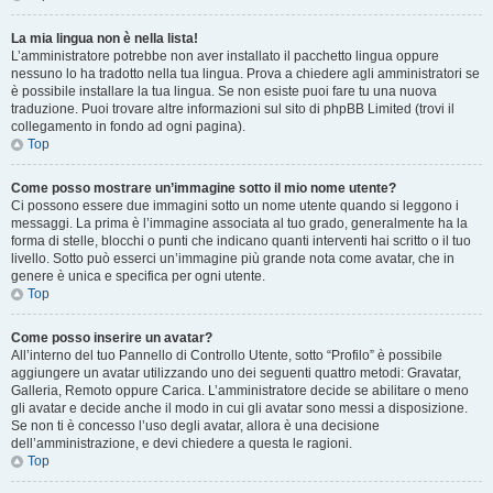
La mia lingua non è nella lista!
L’amministratore potrebbe non aver installato il pacchetto lingua oppure
nessuno lo ha tradotto nella tua lingua. Prova a chiedere agli amministratori se
è possibile installare la tua lingua. Se non esiste puoi fare tu una nuova
traduzione. Puoi trovare altre informazioni sul sito di phpBB Limited (trovi il
collegamento in fondo ad ogni pagina).
Top
Come posso mostrare un’immagine sotto il mio nome utente?
Ci possono essere due immagini sotto un nome utente quando si leggono i
messaggi. La prima è l’immagine associata al tuo grado, generalmente ha la
forma di stelle, blocchi o punti che indicano quanti interventi hai scritto o il tuo
livello. Sotto può esserci un’immagine più grande nota come avatar, che in
genere è unica e specifica per ogni utente.
Top
Come posso inserire un avatar?
All’interno del tuo Pannello di Controllo Utente, sotto “Profilo” è possibile
aggiungere un avatar utilizzando uno dei seguenti quattro metodi: Gravatar,
Galleria, Remoto oppure Carica. L’amministratore decide se abilitare o meno
gli avatar e decide anche il modo in cui gli avatar sono messi a disposizione.
Se non ti è concesso l’uso degli avatar, allora è una decisione
dell’amministrazione, e devi chiedere a questa le ragioni.
Top