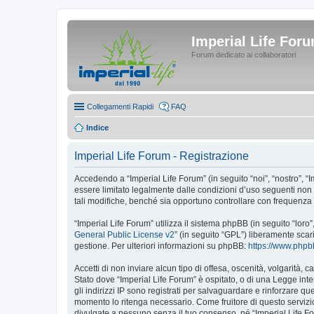
Imperial Life For
Forum dedicato ai collaboratori
Collegamenti Rapidi
FAQ
Indice
Imperial Life Forum - Registrazione
Accedendo a “Imperial Life Forum” (in seguito “noi”, “nostro”, “I
essere limitato legalmente dalle condizioni d’uso seguenti non 
tali modifiche, benché sia opportuno controllare con frequenza 
“Imperial Life Forum” utilizza il sistema phpBB (in seguito “lo
General Public License v2
” (in seguito “GPL”) liberamente sca
gestione. Per ulteriori informazioni su phpBB:
https://www.php
Accetti di non inviare alcun tipo di offesa, oscenità, volgarità,
Stato dove “Imperial Life Forum” è ospitato, o di una Legge inte
gli indirizzi IP sono registrati per salvaguardare e rinforzare qu
momento lo ritenga necessario. Come fruitore di questo servizi
divulgate a nessuno senza il tuo consenso, né “Imperial Life F