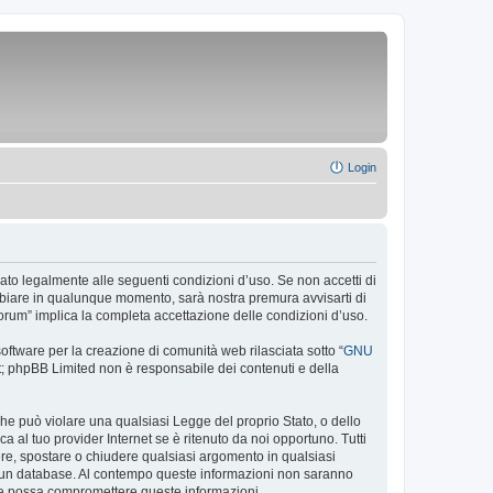
Login
olato legalmente alle seguenti condizioni d’uso. Se non accetti di
ambiare in qualunque momento, sarà nostra premura avvisarti di
Forum” implica la completa accettazione delle condizioni d’uso.
ftware per la creazione di comunità web rilasciata sotto “
GNU
net; phpBB Limited non è responsabile dei contenuti e della
 che può violare una qualsiasi Legge del proprio Stato, o dello
a al tuo provider Internet se è ritenuto da noi opportuno. Tutti
rivere, spostare o chiudere qualsiasi argomento in qualsiasi
in un database. Al contempo queste informazioni non saranno
che possa compromettere queste informazioni.