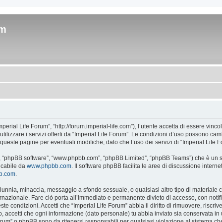
um
mperial Life Forum”, “http://forum.imperial-life.com”), l’utente accetta di essere vinc
utilizzare i servizi offerti da “Imperial Life Forum”. Le condizioni d’uso possono c
queste pagine per eventuali modifiche, dato che l’uso dei servizi di “Imperial Life 
ro”, “phpBB software”, “www.phpbb.com”, “phpBB Limited”, “phpBB Teams”) che è un so
ricabile da
www.phpbb.com
. Il software phpBB facilita le aree di discussione inter
bb.com
.
 calunnia, minaccia, messaggio a sfondo sessuale, o qualsiasi altro tipo di materiale
rnazionale. Fare ciò porta all’immediato e permanente divieto di accesso, con notific
este condizioni. Accetti che “Imperial Life Forum” abbia il diritto di rimuovere, risc
o, accetti che ogni informazione (dato personale) tu abbia inviato sia conservata 
orum” o phpBB sono da ritenersi responsabili per qualsiasi violazione al sistema 